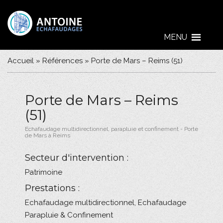
MENU
Accueil
»
Références
»
Porte de Mars – Reims (51)
Porte de Mars – Reims
(51)
Echafaudage multidirectionnel, parapluie et confinement - Porte
de Mars à Reims
Secteur d'intervention :
Patrimoine
Prestations :
Echafaudage multidirectionnel
,
Echafaudage
Parapluie & Confinement