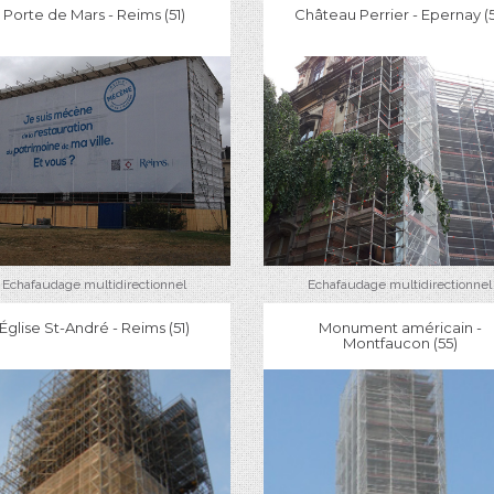
Porte de Mars - Reims (51)
Château Perrier - Epernay (5
Echafaudage multidirectionnel
Echafaudage multidirectionnel
Église St-André - Reims (51)
Monument américain -
Montfaucon (55)