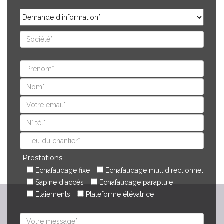
Prestations :
Echafaudage fixe
Echafaudage multidirectionnel
Sapine d'accès
Echafaudage parapluie
Etaiements
Plateforme élévatrice